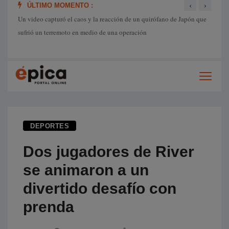
‹
›
ÚLTIMO MOMENTO :
Un video capturó el caos y la reacción de un quirófano de Japón que
Nueva 
sufrió un terremoto en medio de una operación
es muy
DEPORTES
Dos jugadores de River
se animaron a un
divertido desafío con
prenda