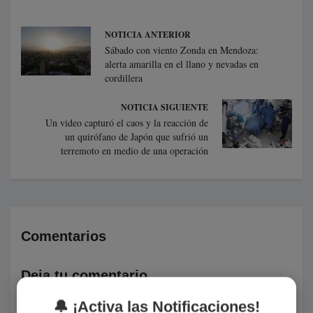
NOTICIA ANTERIOR
Sábado con viento Zonda en Mendoza:
alerta amarilla en el llano y nevadas en
cordillera
NOTICIA SIGUIENTE
Un video capturó el caos y la reacción de
un quirófano de Japón que sufrió un
terremoto en medio de una operación
Comentarios
Deja tu comentario
🔔 ¡Activa las Notificaciones!