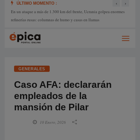
‹
›
ÚLTIMO MOMENTO :
En un ataque a más de 1.300 km del frente, Ucrania golpea enormes
Los in
refinerías rusas: columnas de humo y casas en llamas
turíst
GENERALES
Caso AFA: declararán
empleados de la
mansión de Pilar
10 Enero, 2026