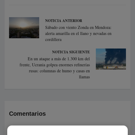
NOTICIA ANTERIOR
Sábado con viento Zonda en Mendoza:
alerta amarilla en el llano y nevadas en
cordillera
NOTICIA SIGUIENTE
En un ataque a más de 1.300 km del
frente, Ucrania golpea enormes refinerías
rusas: columnas de humo y casas en
llamas
Comentarios
Deja tu comentario