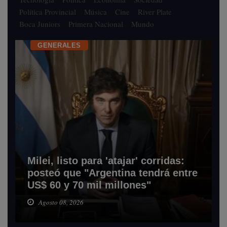
Política Provincial
Música
Cine
River Plate
Boca Juniors
Primera Nacional
Mundo
GENERALES
Milei, listo para 'atajar' corridas:
posteó que "Argentina tendrá entre
US$ 60 y 70 mil millones"
Agosto 08, 2026