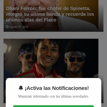
Dhani Ferrón: fue chofer de Spinetta,
integró su última banda y recuerda los
últimos días del Flaco
Agosto 07, 2026
Tras romper récords en los cines, la
biopic de Michael Jackson ya prepara su
🔔 ¡Activa las Notificaciones!
segunda parte
Mantente informado con las últimas novedades.
Agosto 07, 2026